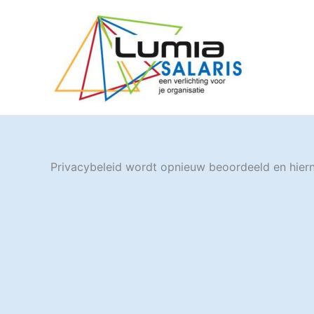
Ga
naar
de
inhoud
Privacybeleid wordt opnieuw beoordeeld en hiern